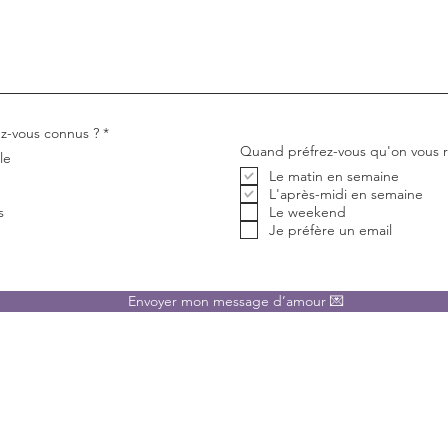
O
-vous connus ?
*
b
Quand préfrez-vous qu'on vous r
le
l
i
Le matin en semaine
g
L'après-midi en semaine
a
s
Le weekend
t
o
Je préfère un email
i
r
e
Envoyer mon message d’amour 💌