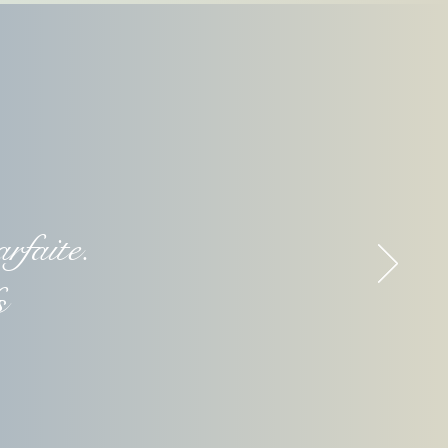
rfaite.
fs