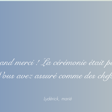
nd merci ! La cérémonie était pa
ous avez assuré comme des che
Lydérick, marié