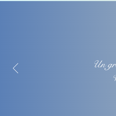
Un gra
V