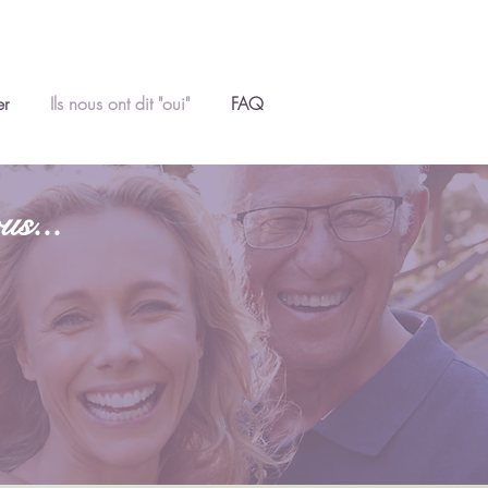
er
Ils nous ont dit "oui"
FAQ
us...